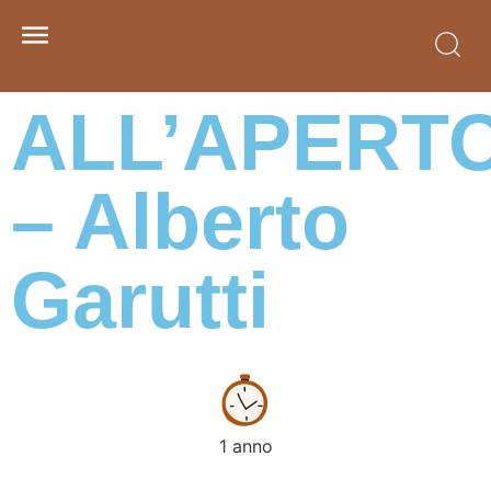
ALL’APERT
– Alberto
Garutti
1 anno